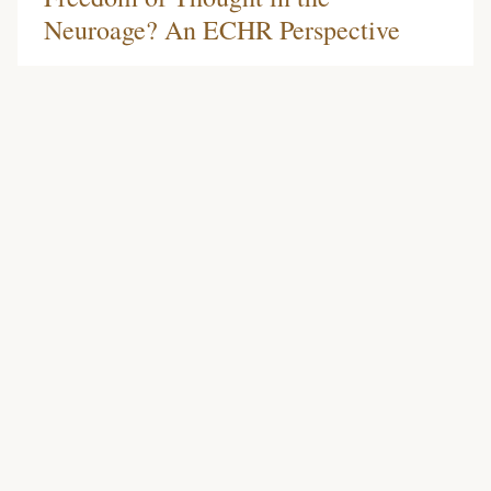
Neuroage? An ECHR Perspective
by Alberto Rinaldi * What if we were able to
reconstruct images and thoughts from our neural
activity? In other words, what if the …
Posts
Swedish Health Law
0
Comments
Posts
Older posts
navigation
Newer posts