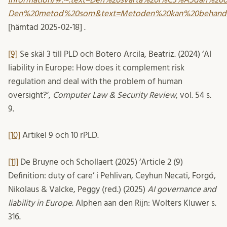
Den%20metod%20som&text=Metoden%20kan%20behandl
[hämtad 2025-02-18] .
[9]
Se skäl 3 till PLD och Botero Arcila, Beatriz. (2024) ‘AI
liability in Europe: How does it complement risk
regulation and deal with the problem of human
oversight?’,
Computer Law & Security Review
, vol. 54 s.
9.
[10]
Artikel 9 och 10 rPLD.
[11]
De Bruyne och Schollaert (2025) ‘Article 2 (9)
Definition: duty of care’ i Pehlivan, Ceyhun Necati, Forgó,
Nikolaus & Valcke, Peggy (red.) (2025)
AI governance and
liability in Europe
. Alphen aan den Rijn: Wolters Kluwer s.
316.