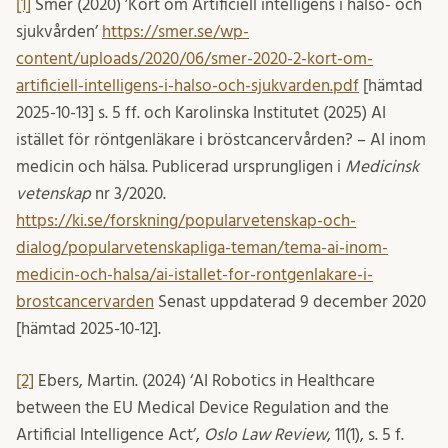
[1]
Smer (2020) ’Kort om Artificiell intelligens i hälso- och
sjukvården’
https://smer.se/wp-
content/uploads/2020/06/smer-2020-2-kort-om-
artificiell-intelligens-i-halso-och-sjukvarden.pdf
[hämtad
2025-10-13] s. 5 ff. och Karolinska Institutet (2025) AI
istället för röntgenläkare i bröstcancervården? – AI inom
medicin och hälsa. Publicerad ursprungligen i
Medicinsk
vetenskap
nr 3/2020.
https://ki.se/forskning/popularvetenskap-och-
dialog/popularvetenskapliga-teman/tema-ai-inom-
medicin-och-halsa/ai-istallet-for-rontgenlakare-i-
brostcancervarden
Senast uppdaterad 9 december 2020
[hämtad 2025-10-12].
[2]
Ebers, Martin. (2024) ‘AI Robotics in Healthcare
between the EU Medical Device Regulation and the
Artificial Intelligence Act’,
Oslo Law Review
, 11(1), s. 5 f.