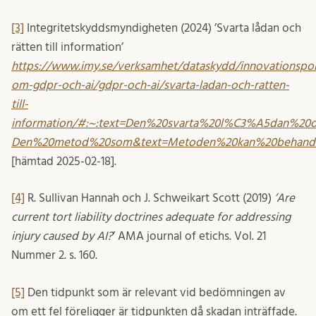
[3]
Integritetskyddsmyndigheten (2024) ’Svarta lådan och
rätten till information’
https://www.imy.se/verksamhet/dataskydd/innovationspor
om-gdpr-och-ai/gdpr-och-ai/svarta-ladan-och-ratten-
till-
information/#:~:text=Den%20svarta%20l%C3%A5dan%20oc
Den%20metod%20som&text=Metoden%20kan%20behandl
[hämtad 2025-02-18].
[4]
R. Sullivan Hannah och J. Schweikart Scott (2019)
’Are
current tort liability doctrines adequate for addressing
injury caused by AI?
’ AMA journal of etichs. Vol. 21
Nummer 2. s. 160.
[5]
Den tidpunkt som är relevant vid bedömningen av
om ett fel föreligger är tidpunkten då skadan inträffade.