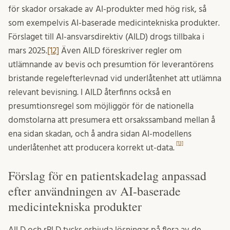
för skador orsakade av AI-produkter med hög risk, så
som exempelvis AI-baserade medicintekniska produkter.
Förslaget till AI-ansvarsdirektiv (AILD) drogs tillbaka i
mars 2025.
[12]
Även AILD föreskriver regler om
utlämnande av bevis och presumtion för leverantörens
bristande regelefterlevnad vid underlåtenhet att utlämna
relevant bevisning. I AILD återfinns också en
presumtionsregel som möjliggör för de nationella
domstolarna att presumera ett orsakssamband mellan å
ena sidan skadan, och å andra sidan AI-modellens
[13]
underlåtenhet att producera korrekt ut-data.
Förslag för en patientskadelag anpassad
efter användningen av AI-baserade
medicintekniska produkter
AILD och rPLD tycks erbjuda lösningar på flera av de