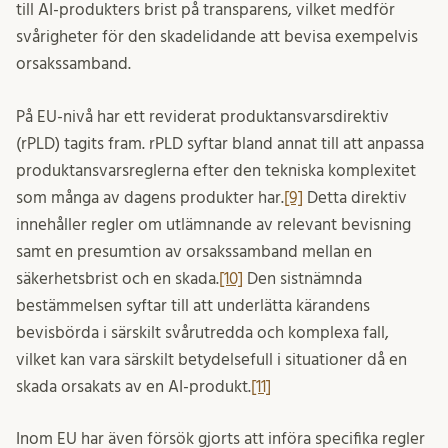
till AI-produkters brist på transparens, vilket medför
svårigheter för den skadelidande att bevisa exempelvis
orsakssamband.
På EU-nivå har ett reviderat produktansvarsdirektiv
(rPLD) tagits fram. rPLD syftar bland annat till att anpassa
produktansvarsreglerna efter den tekniska komplexitet
som många av dagens produkter har.
[9]
Detta direktiv
innehåller regler om utlämnande av relevant bevisning
samt en presumtion av orsakssamband mellan en
säkerhetsbrist och en skada.
[10]
Den sistnämnda
bestämmelsen syftar till att underlätta kärandens
bevisbörda i särskilt svårutredda och komplexa fall,
vilket kan vara särskilt betydelsefull i situationer då en
skada orsakats av en AI-produkt.
[11]
Inom EU har även försök gjorts att införa specifika regler