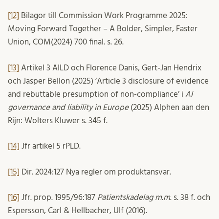
[12]
Bilagor till Commission Work Programme 2025:
Moving Forward Together – A Bolder, Simpler, Faster
Union, COM(2024) 700 final. s. 26.
[13]
Artikel 3 AILD och Florence Danis, Gert-Jan Hendrix
och Jasper Bellon (2025) ’Article 3 disclosure of evidence
and rebuttable presumption of non-compliance’ i
AI
governance and liability in Europe
(2025) Alphen aan den
Rijn: Wolters Kluwer s. 345 f.
[14]
Jfr artikel 5 rPLD.
[15]
Dir. 2024:127 Nya regler om produktansvar.
[16]
Jfr. prop. 1995/96:187
Patientskadelag
m
.
m
. s. 38 f. och
Espersson, Carl & Hellbacher, Ulf (2016).