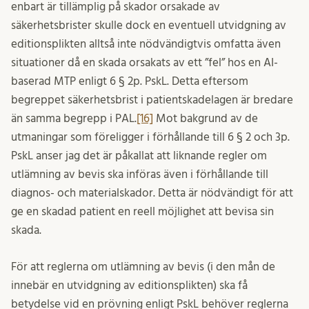
enbart är tillämplig på skador orsakade av
säkerhetsbrister skulle dock en eventuell utvidgning av
editionsplikten alltså inte nödvändigtvis omfatta även
situationer då en skada orsakats av ett ”fel” hos en AI-
baserad MTP enligt 6 § 2p. PskL. Detta eftersom
begreppet säkerhetsbrist i patientskadelagen är bredare
än samma begrepp i PAL.
[16]
Mot bakgrund av de
utmaningar som föreligger i förhållande till 6 § 2 och 3p.
PskL anser jag det är påkallat att liknande regler om
utlämning av bevis ska införas även i förhållande till
diagnos- och materialskador. Detta är nödvändigt för att
ge en skadad patient en reell möjlighet att bevisa sin
skada.
För att reglerna om utlämning av bevis (i den mån de
innebär en utvidgning av editionsplikten) ska få
betydelse vid en prövning enligt PskL behöver reglerna