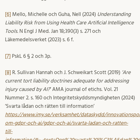
[6]
Mello, Michelle och Guha, Nell (2024)
Understanding
Liability Risk from Using Health Care Artificial Intelligence
Tools.
N Engl J Med. Jan 18;390(3) s. 271 och
Läkemedelsverket (2023) s. 6 f.
[7]
PskL 6 § 2 och 3p.
[8]
R. Sullivan Hannah och J. Schweikart Scott (2019)
’Are
current tort liability doctrines adequate for addressing
injury caused by AI?
’ AMA journal of etichs. Vol. 21
Nummer 2. s. 160 och Integritetskyddsmyndigheten (2024)
’Svarta lådan och rätten till information’
https://www.imy.se/verksamhet/dataskydd/innovationspor
om-gdpr-och-ai/gdpr-och-ai/svarta-ladan-och-ratten-
till-
information/#:~:text=Den%20svarta%20l%C3%A5dan%20oc