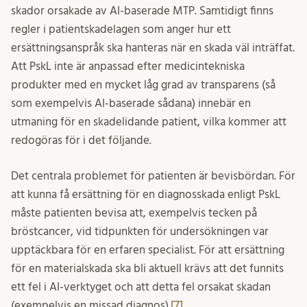
skador orsakade av AI-baserade MTP. Samtidigt finns
regler i patientskadelagen som anger hur ett
ersättningsanspråk ska hanteras när en skada väl inträffat.
Att PskL inte är anpassad efter medicintekniska
produkter med en mycket låg grad av transparens (så
som exempelvis AI-baserade sådana) innebär en
utmaning för en skadelidande patient, vilka kommer att
redogöras för i det följande.
Det centrala problemet för patienten är bevisbördan. För
att kunna få ersättning för en diagnosskada enligt PskL
måste patienten bevisa att, exempelvis tecken på
bröstcancer, vid tidpunkten för undersökningen var
upptäckbara för en erfaren specialist. För att ersättning
för en materialskada ska bli aktuell krävs att det funnits
ett fel i AI-verktyget och att detta fel orsakat skadan
(exempelvis en missad diagnos).
[7]