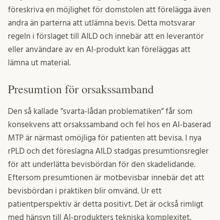
föreskriva en möjlighet för domstolen att förelägga även
andra än parterna att utlämna bevis. Detta motsvarar
regeln i förslaget till AILD och innebär att en leverantör
eller användare av en AI-produkt kan föreläggas att
lämna ut material.
Presumtion för orsakssamband
Den så kallade ”svarta-lådan problematiken” får som
konsekvens att orsakssamband och fel hos en AI-baserad
MTP är närmast omöjliga för patienten att bevisa. I nya
rPLD och det föreslagna AILD stadgas presumtionsregler
för att underlätta bevisbördan för den skadelidande.
Eftersom presumtionen är motbevisbar innebär det att
bevisbördan i praktiken blir omvänd. Ur ett
patientperspektiv är detta positivt. Det är också rimligt
med hänsyn till AI-produkters tekniska komplexitet,